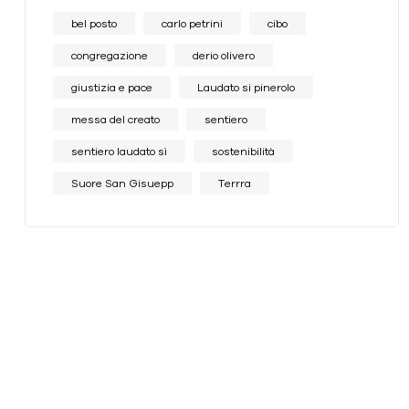
bel posto
carlo petrini
cibo
congregazione
derio olivero
giustizia e pace
Laudato si pinerolo
messa del creato
sentiero
sentiero laudato sì
sostenibilità
Suore San Gisuepp
Terrra