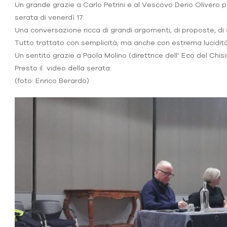
Un grande grazie a Carlo Petrini e al Vescovo Derio Olivero p
serata di venerdì 17.
Una conversazione ricca di grandi argomenti, di proposte, di s
Tutto trattato con semplicità, ma anche con estrema lucidità
Un sentito grazie a Paola Molino (direttrice dell’ Eco del Ch
Presto il video della serata.
(foto: Enrico Berardo)