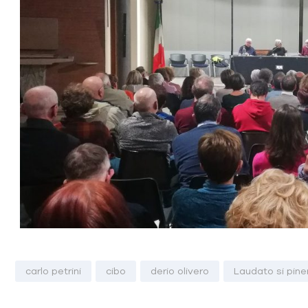
carlo petrini
cibo
derio olivero
Laudato si pine