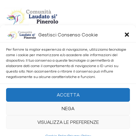
Gestisci Consenso Cookie
Associazione Comunità Laudato Sì APS-ETS
Via Nazionale, 120 10064 Pinerolo (TO)
Per fornire la miglior esperienza di navigazione, utilizziamo tecnologie
C.F. 94580310012
come i cookie per memorizzare e/o accedere alle informazioni del
dispositivo. Il tuo consenso a queste tecnologie ci permetterà di
elaborare dati come il comportamento di navigazione o ID unici su
questo sito. Non acconsentire o ritirare il consenso può influire
negativamente su alcune caratteristiche e funzioni.
ACCETTA
NEGA
Copyright © 2023 Powered by
Eurosoft.
VISUALIZZA LE PREFERENZE
Privacy Policy
Cookie Policy
Privacy Policy